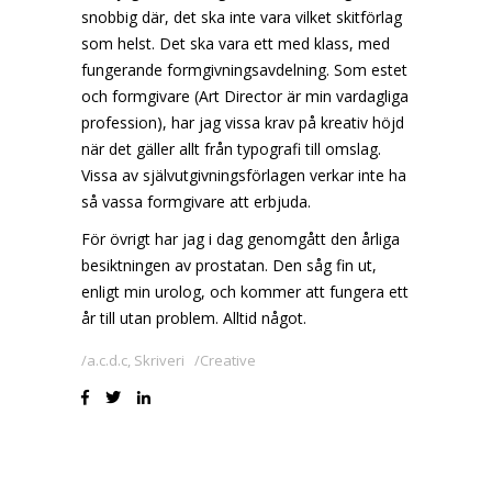
snobbig där, det ska inte vara vilket skitförlag
som helst. Det ska vara ett med klass, med
fungerande formgivningsavdelning. Som estet
och formgivare (Art Director är min vardagliga
profession), har jag vissa krav på kreativ höjd
när det gäller allt från typografi till omslag.
Vissa av självutgivningsförlagen verkar inte ha
så vassa formgivare att erbjuda.
För övrigt har jag i dag genomgått den årliga
besiktningen av prostatan. Den såg fin ut,
enligt min urolog, och kommer att fungera ett
år till utan problem. Alltid något.
a.c.d.c
,
Skriveri
Creative