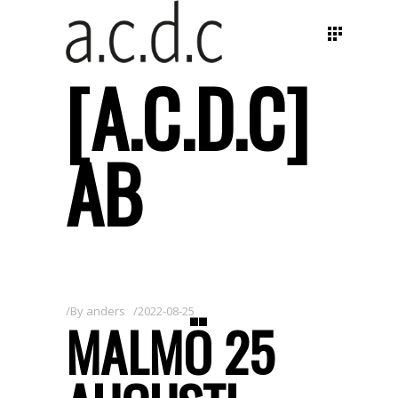
[A.C.D.C]
AB
By
anders
2022-08-25
MALMÖ 25