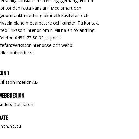
personlig känsla och stort engagemang. Har ert
kontor den rätta känslan? Med smart och
genomtänkt inredning ökar effektiviteten och
trivseln bland medarbetare och kunder. Ta kontakt
med Eriksson Interiör om ni vill ha en förändring:
Telefon 0451-77 58 90, e-post:
stefan@erikssoninterior.se
och webb:
erikssoninterior.se
KUND
Eriksson Interiör AB
WEBBDESIGN
Anders Dahlström
DATE
2020-02-24