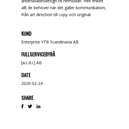
arbetsklädesdesign till hemsidan. Helt enkelt
allt de behöver när det gäller kommunikation,
från art direction till copy och original.
KUND
Enterprise YTB Scandinavia AB
FULLSERVICEBYRÅ
[a.c.d.c] AB
DATE
2020-02-24
SHARE