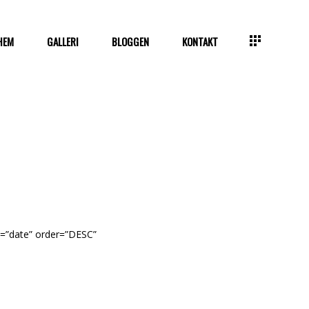
HEM
GALLERI
BLOGGEN
KONTAKT
y=”date” order=”DESC”