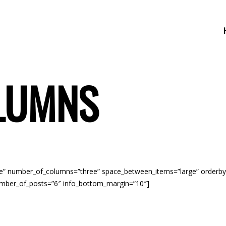
LUMNS
mage” number_of_columns=”three” space_between_items=”large” orderb
umber_of_posts=”6″ info_bottom_margin=”10″]