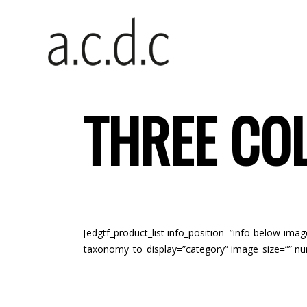
THREE CO
[edgtf_product_list info_position=”info-below-i
taxonomy_to_display=”category” image_size=”” n